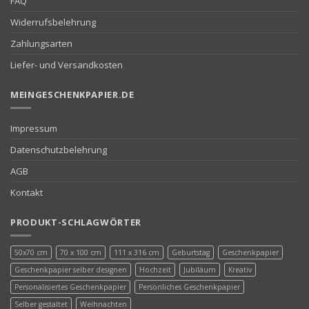
FAQ
Widerrufsbelehrung
Zahlungsarten
Liefer- und Versandkosten
MEINGESCHENKPAPIER.DE
Impressum
Datenschutzbelehrung
AGB
Kontakt
PRODUKT-SCHLAGWÖRTER
50x70 cm
70 x 100 cm
111 x 316 cm
Geburtstag
Geschenkpapier
Geschenkpapier selber designen
Hochzeit
Jubiläum
Kreativ
Personalisiertes Geschenkpapier
Persönliches Geschenkpapier
Selber gestaltet
Weihnachten