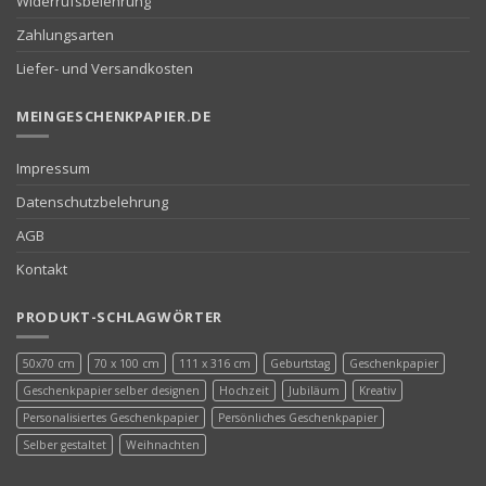
Widerrufsbelehrung
Zahlungsarten
Liefer- und Versandkosten
MEINGESCHENKPAPIER.DE
Impressum
Datenschutzbelehrung
AGB
Kontakt
PRODUKT-SCHLAGWÖRTER
50x70 cm
70 x 100 cm
111 x 316 cm
Geburtstag
Geschenkpapier
Geschenkpapier selber designen
Hochzeit
Jubiläum
Kreativ
Personalisiertes Geschenkpapier
Persönliches Geschenkpapier
Selber gestaltet
Weihnachten